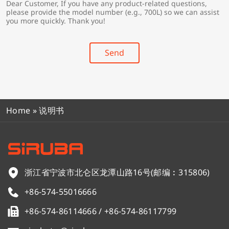
Dear Customer, If you have any product-related questions,
r
*
please provide the model number (e.g., 700L) so we can assist
y
you more quickly. Thank you!
*
Send
Home
»
说明书
浙江省宁波市北仑区龙潭山路16号(邮编︰315806)
+86-574-55016666
+86-574-86114666 / +86-574-86117799