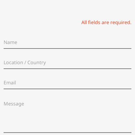
DT828L 说明书 & 零件图
DL7600系列 说明书
All fields are required.
DL8000-RM1 说明书 & 零件图
N
a
DL8100-NM1 说明书
m
e
L
*
HDS-0303系列 说明书
o
c
a
E
t
m
i
a
o
i
n
M
l
/
e
*
C
s
o
s
u
a
n
g
t
e