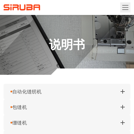
首页
说明书
关于高林
关于高林
资讯专区
营业据点
产品介绍
自动化缝纫机
包缝机
ASP-EBJ100A 说明书 & 零件图
联系我们
自动化缝纫机
下载
绷缝机
ASP-EBJ100S 说明书 & 零件图
700L 说明书
包缝机
说明书
零件下单